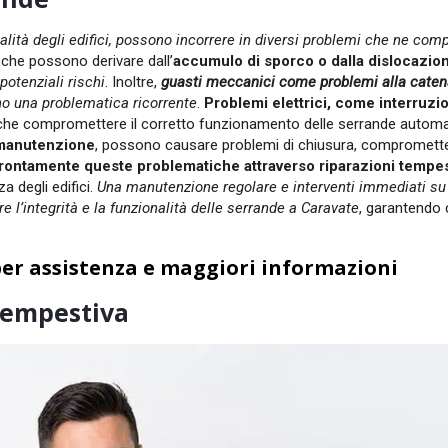
onalità degli edifici, possono incorrere in diversi problemi che ne co
, che possono derivare dall’
accumulo di sporco o dalla dislocazio
otenziali rischi
. Inoltre,
guasti meccanici come problemi alla caten
o una problematica ricorrente
.
Problemi elettrici, come interruzio
che compromettere il corretto funzionamento delle serrande autom
i manutenzione
, possono causare problemi di chiusura, compromett
rontamente queste problematiche attraverso riparazioni tempest
a degli edifici.
Una manutenzione regolare e interventi immediati su
 l’integrità e la funzionalità delle serrande a Caravate
, garantendo 
er assistenza e maggiori informazioni
 tempestiva