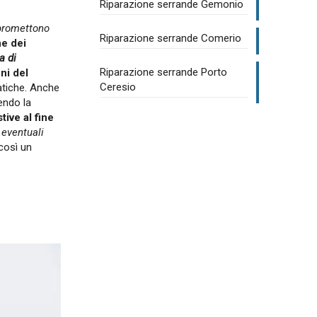
Riparazione serrande Gemonio
mpromettono
Riparazione serrande Comerio
ne dei
a di
Riparazione serrande Porto
ni del
Ceresio
atiche. Anche
endo la
ive al fine
 eventuali
così un