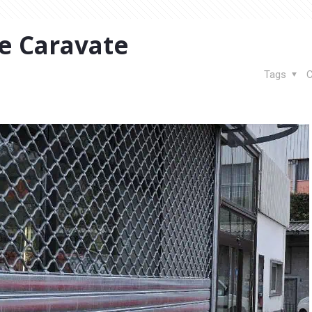
e Caravate
Tags
C