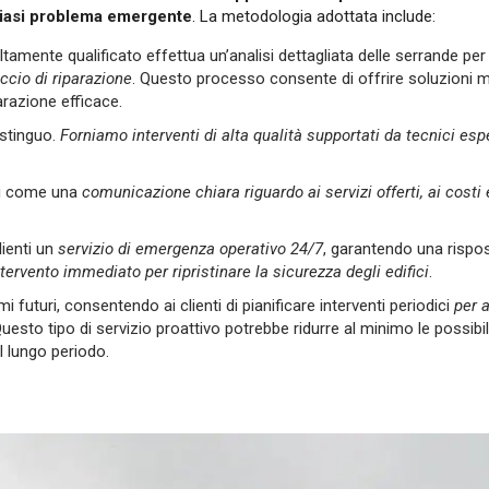
lsiasi problema emergente
. La metodologia adottata include:
ltamente qualificato effettua un’analisi dettagliata delle serrande pe
ccio di riparazione
. Questo processo consente di offrire soluzioni m
arazione efficace.
istinguo.
Forniamo interventi di alta qualità supportati da tecnici espe
sì come una
comunicazione chiara riguardo ai servizi offerti, ai costi 
lienti un
servizio di emergenza operativo 24/7
, garantendo una rispo
ntervento immediato per ripristinare la sicurezza degli edifici
.
 futuri, consentendo ai clienti di pianificare interventi periodici
per a
Questo tipo di servizio proattivo potrebbe ridurre al minimo le possibili
l lungo periodo.