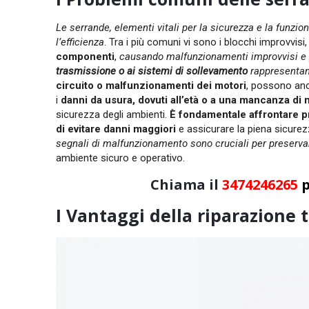
Le serrande, elementi vitali per la sicurezza e la funzi
l’efficienza
. Tra i più comuni vi sono i blocchi improvvisi
componenti
,
causando malfunzionamenti improvvisi e p
trasmissione o ai sistemi di sollevamento
rappresentan
circuito o malfunzionamenti dei motori
, possono an
i
danni da usura, dovuti all’età o a una mancanza d
sicurezza degli ambienti.
È fondamentale affrontare p
di evitare danni maggiori
e assicurare la piena sicurezz
segnali di malfunzionamento sono cruciali per preservare
ambiente sicuro e operativo.
Chiama il
3474246265
p
I Vantaggi della riparazione