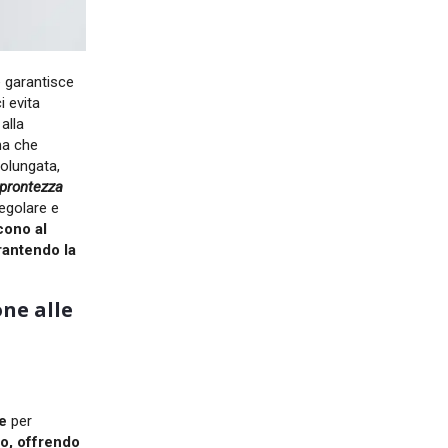
e
garantisce
i evita
 alla
ma che
rolungata,
 prontezza
egolare e
cono al
rantendo la
one alle
e
per
o, offrendo