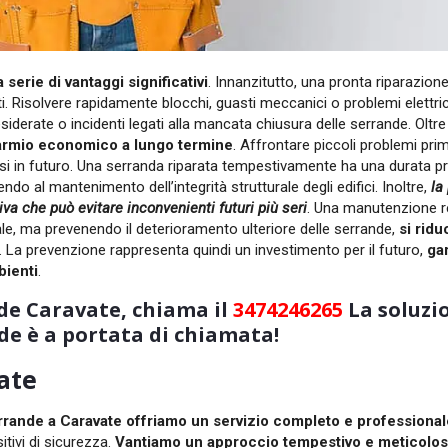
serie di vantaggi significativi
. Innanzitutto, una pronta riparazion
i
. Risolvere rapidamente blocchi, guasti meccanici o problemi elettric
ndesiderate o incidenti legati alla mancata chiusura delle serrande. Oltre
armio economico a lungo termine
. Affrontare piccoli problemi pri
tosi in futuro. Una serranda riparata tempestivamente ha una durata p
do al mantenimento dell’integrità strutturale degli edifici. Inoltre,
la
iva che può evitare inconvenienti futuri più seri
. Una manutenzione r
ale, ma prevenendo il deterioramento ulteriore delle serrande,
si ridu
. La prevenzione rappresenta quindi un investimento per il futuro,
ga
bienti
.
nde Caravate, chiama il
3474246265
La soluzi
de è a portata di chiamata!
vate
rrande a Caravate offriamo un servizio completo e professional
itivi di sicurezza.
Vantiamo un approccio tempestivo e meticolos