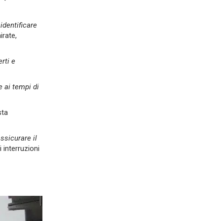
r
identificare
irate,
rti e
e ai tempi di
sta
ssicurare il
 interruzioni