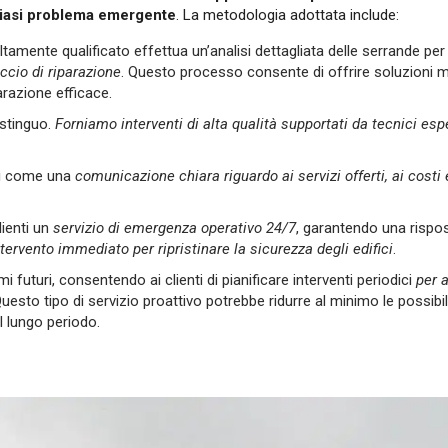
lsiasi problema emergente
. La metodologia adottata include:
ltamente qualificato effettua un’analisi dettagliata delle serrande pe
ccio di riparazione
. Questo processo consente di offrire soluzioni m
arazione efficace.
istinguo.
Forniamo interventi di alta qualità supportati da tecnici espe
sì come una
comunicazione chiara riguardo ai servizi offerti, ai costi 
lienti un
servizio di emergenza operativo 24/7
, garantendo una rispo
ntervento immediato per ripristinare la sicurezza degli edifici
.
 futuri, consentendo ai clienti di pianificare interventi periodici
per a
Questo tipo di servizio proattivo potrebbe ridurre al minimo le possibili
l lungo periodo.