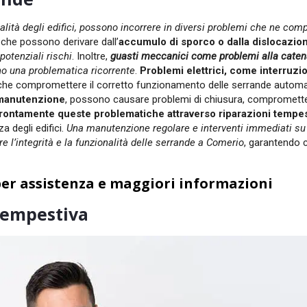
onalità degli edifici, possono incorrere in diversi problemi che ne co
, che possono derivare dall’
accumulo di sporco o dalla dislocazio
otenziali rischi
. Inoltre,
guasti meccanici come problemi alla caten
o una problematica ricorrente
.
Problemi elettrici, come interruzio
che compromettere il corretto funzionamento delle serrande autom
i manutenzione
, possono causare problemi di chiusura, compromett
rontamente queste problematiche attraverso riparazioni tempest
a degli edifici.
Una manutenzione regolare e interventi immediati su
 l’integrità e la funzionalità delle serrande a Comerio
, garantendo 
er assistenza e maggiori informazioni
 tempestiva