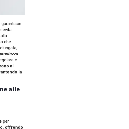
e
garantisce
i evita
 alla
ma che
rolungata,
 prontezza
egolare e
cono al
rantendo la
ne alle
e
per
o, offrendo