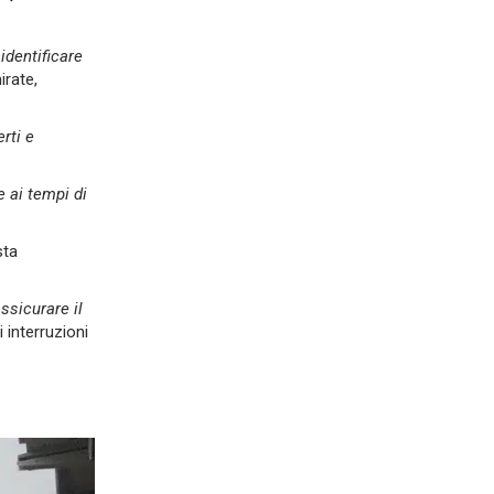
r
identificare
irate,
rti e
e ai tempi di
sta
ssicurare il
 interruzioni