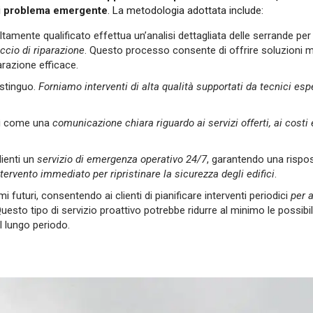
asi problema emergente
. La metodologia adottata include:
ltamente qualificato effettua un’analisi dettagliata delle serrande pe
ccio di riparazione
. Questo processo consente di offrire soluzioni m
arazione efficace.
istinguo.
Forniamo interventi di alta qualità supportati da tecnici espe
sì come una
comunicazione chiara riguardo ai servizi offerti, ai costi 
lienti un
servizio di emergenza operativo 24/7
, garantendo una rispo
ntervento immediato per ripristinare la sicurezza degli edifici
.
 futuri, consentendo ai clienti di pianificare interventi periodici
per a
Questo tipo di servizio proattivo potrebbe ridurre al minimo le possibili
l lungo periodo.