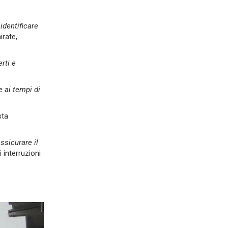
r
identificare
irate,
rti e
e ai tempi di
sta
ssicurare il
 interruzioni