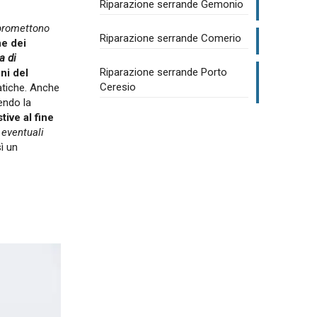
Riparazione serrande Gemonio
mpromettono
Riparazione serrande Comerio
ne dei
a di
Riparazione serrande Porto
ni del
Ceresio
atiche. Anche
endo la
ive al fine
 eventuali
ì un