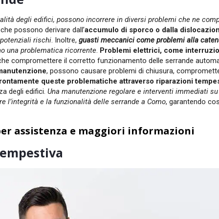
onalità degli edifici, possono incorrere in diversi problemi che ne co
, che possono derivare dall’
accumulo di sporco o dalla dislocazio
otenziali rischi
. Inoltre,
guasti meccanici come problemi alla caten
o una problematica ricorrente
.
Problemi elettrici, come interruzio
che compromettere il corretto funzionamento delle serrande autom
i manutenzione
, possono causare problemi di chiusura, compromett
rontamente queste problematiche attraverso riparazioni tempest
a degli edifici.
Una manutenzione regolare e interventi immediati su
 l’integrità e la funzionalità delle serrande a Como
, garantendo cos
er assistenza e maggiori informazioni
 tempestiva