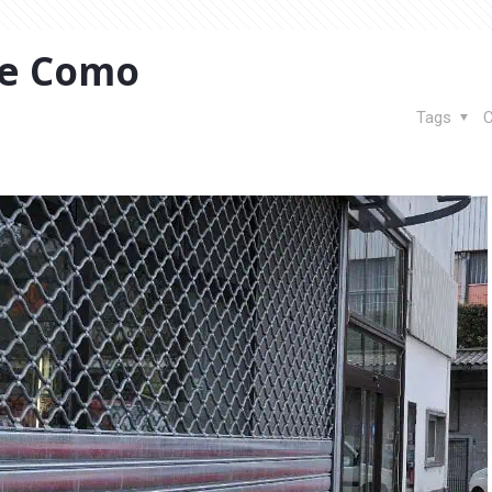
de Como
Tags
C