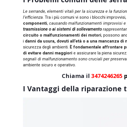
Le serrande, elementi vitali per la sicurezza e la funzi
l’efficienza
. Tra i più comuni vi sono i blocchi improvvisi
componenti
,
causando malfunzionamenti improvvisi e p
trasmissione o ai sistemi di sollevamento
rappresentan
circuito o malfunzionamenti dei motori
, possono an
i
danni da usura, dovuti all’età o a una mancanza d
sicurezza degli ambienti.
È fondamentale affrontare p
di evitare danni maggiori
e assicurare la piena sicurezz
segnali di malfunzionamento sono cruciali per preservare
ambiente sicuro e operativo.
Chiama il
3474246265
p
I Vantaggi della riparazione