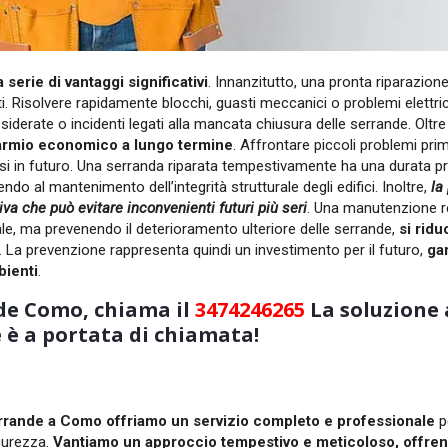
serie di vantaggi significativi
. Innanzitutto, una pronta riparazion
i
. Risolvere rapidamente blocchi, guasti meccanici o problemi elettric
ndesiderate o incidenti legati alla mancata chiusura delle serrande. Oltre
armio economico a lungo termine
. Affrontare piccoli problemi pri
tosi in futuro. Una serranda riparata tempestivamente ha una durata p
do al mantenimento dell’integrità strutturale degli edifici. Inoltre,
la
iva che può evitare inconvenienti futuri più seri
. Una manutenzione r
ale, ma prevenendo il deterioramento ulteriore delle serrande,
si ridu
. La prevenzione rappresenta quindi un investimento per il futuro,
ga
bienti
.
nde Como, chiama il
3474246265
La soluzione 
 è a portata di chiamata!
errande a Como offriamo un servizio completo e professionale
p
icurezza.
Vantiamo un approccio tempestivo e meticoloso, offre