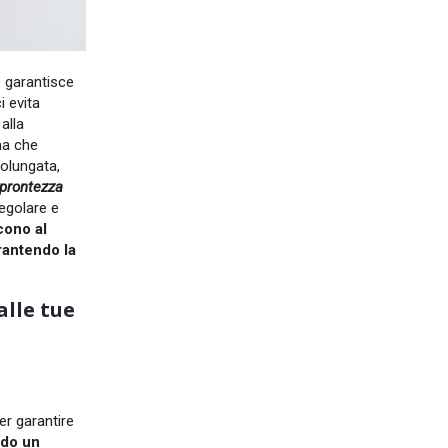
e
garantisce
i evita
 alla
ma che
rolungata,
 prontezza
egolare e
cono al
rantendo la
alle tue
er garantire
ndo un