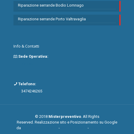
Riparazione serrande Bodio Lomnago
Riparazione serrande Porto Valtravaglia
Info & Contatti
Sede Operativa:
Varese
Telefono:
3474246265
© 2018
Misterpreventivo
. All Rights
Reserved. Realizzazione sito e Posizionamento su Google
da
Agenzia Web Milano
-
Mappa del sito
-
Privacy e cookie